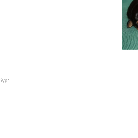
Во
бург