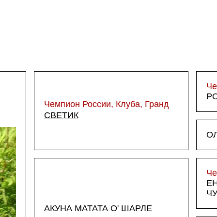
Че
РО
Чемпион России, Клуба, Гранд
СВЕТИК
О
Че
Е
Ч
АКУНА МАТАТА О' ШАРЛЕ